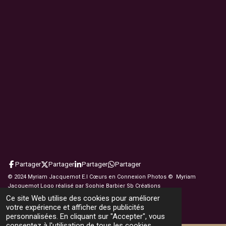
Partager
Partager
Partager
Partager
© 2024 Myriam Jacquemot E.I Cœurs en Connexion Photos © Myriam
Jacquemot Logo réalisé par Sophie Barbier Sb Créations
https://www.sbcreations.fr/contact
Ce site Web utilise des cookies pour améliorer
Propulsé par
Webador
votre expérience et afficher des publicités
personnalisées. En cliquant sur "Accepter", vous
consentez à l'utilisation de tous les cookies.