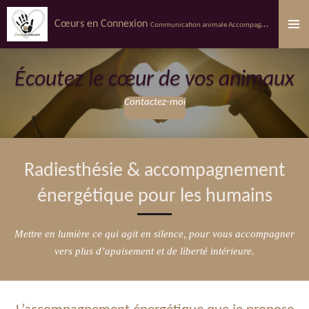
Passer
Cœurs en Connexion
Communication animale Accompagnement
énergét
au
contenu
principal
Écoutez le cœur de vos animaux
Contactez-moi
Radiesthésie & accompagnement
énergétique pour les humains
Mettre en lumière ce qui agit en silence, pour vous accompagner
vers plus d’apaisement et de liberté intérieure.